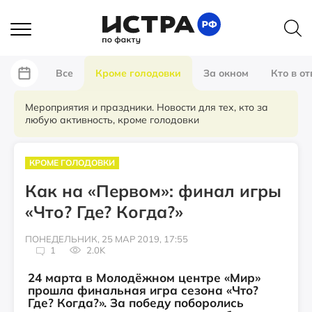
Все
Кроме голодовки
За окном
Кто в от
Мероприятия и праздники. Новости для тех, кто за
любую активность, кроме голодовки
КРОМЕ ГОЛОДОВКИ
Как на «Первом»: финал игры
«Что? Где? Когда?»
ПОНЕДЕЛЬНИК, 25 МАР 2019, 17:55
1
2.0K
24 марта в Молодёжном центре «Мир»
прошла финальная игра сезона «Что?
Где? Когда?». За победу поборолись