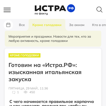
Все
Кроме голодовки
За окном
Кто в от
Мероприятия и праздники. Новости для тех, кто за
любую активность, кроме голодовки
КРОМЕ ГОЛОДОВКИ
Готовим на «Истра.РФ»:
изысканная итальянская
закуска
ПЯТНИЦА, 29 МАЙ., 11:36
1
450
С чего начинается правильное карпаччо
и как нарезать продукт так, чтобы он