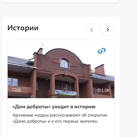
Истории
35
1.0K
5
«Дом доброты» уходит в историю
Истори
фотог
Архивные кадры рассказывают об открытии
«Дома доброты» и о его первых жителях.
Музей «
фотофо