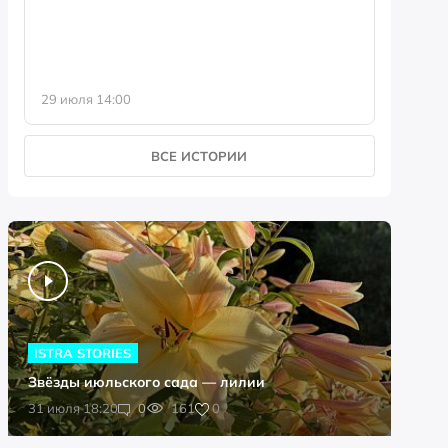
29 июля 14:00
23 июля 
ВСЕ ИСТОРИИ
ISTRA STORIES
Звёзды июльского сада — лилии
0
31 июля 18:20
0
161