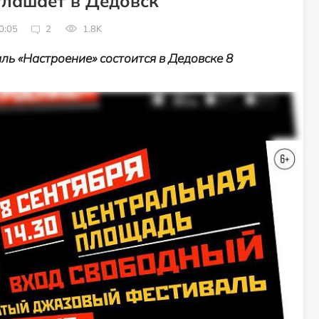
глашает в Дедовск
0:05
2
1.8K
ь «Настроение» состоится в Дедовске 8