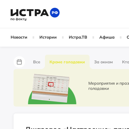
Новости
Истории
Истра.ТВ
Афиша
Все
Кроме голодовки
За окном
Кто
За забором
Не по лжи!
По форме
Жу
Мероприятия и праздники. Новости 
голодовки
Партнёрский материал
Народные новости