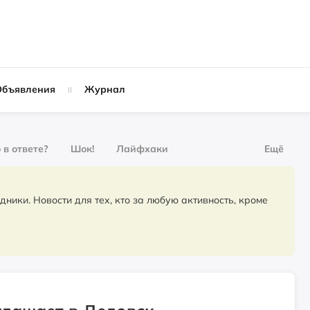
Объявления
Журнал
 в ответе?
Шок!
Лайфхаки
Ещё
рнал
За деньги
для тех, кто за любую активность, кроме
Слухи