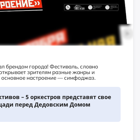
л брендом города! Фестиваль, словно
открывает зрителям разные жанры и
у основное настроение — симфоджаз.
ктивов – 5 оркестров представят свое
ощади перед Дедовским Домом