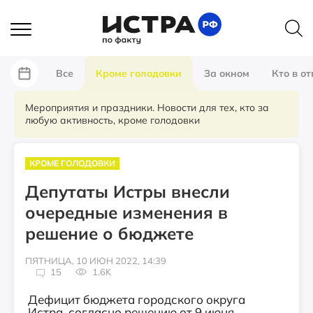
Все
Кроме голодовки
За окном
Кто в от
Мероприятия и праздники. Новости для тех, кто за
любую активность, кроме голодовки
КРОМЕ ГОЛОДОВКИ
Депутаты Истры внесли
очередные изменения в
решение о бюджете
ПЯТНИЦА, 10 ИЮН 2022, 14:39
15
1.6K
Дефицит бюджета городского округа
Истра, согласно решению от 9 июня