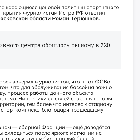
исле касающиеся ценовой политики спортивного
 открытия журналистам Истра.РФ ответил
Московской области Роман Терюшков.
ивного центра обошлось региону в 220
харев заверил журналистов, что штат ФОКа
том, что для обслуживания бассейна важно
ву, процесс работы данного объекта
стема. Чиновники со своей стороны готовы
рритории, тем более что интерес к стадиону
 спорткомплекс, благодаря
прошедшему
ионам — сборной Франции — ещё доведётся
ы охладиться после яркого матча, им не
ого к их услугам будет новый бассейн.