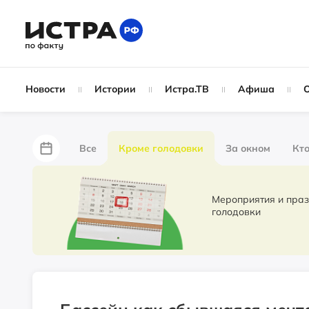
Новости
Истории
Истра.ТВ
Афиша
Все
Кроме голодовки
За окном
Кто
За забором
Не по лжи!
По форме
Жу
Мероприятия и праздники. Новости 
голодовки
Партнёрский материал
Народные новости