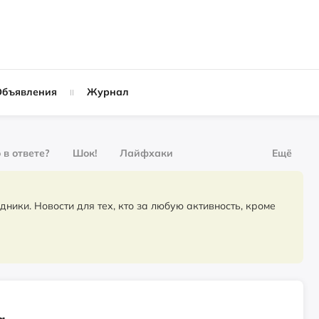
Объявления
Журнал
 в ответе?
Шок!
Лайфхаки
Ещё
рнал
За деньги
для тех, кто за любую активность, кроме
Слухи