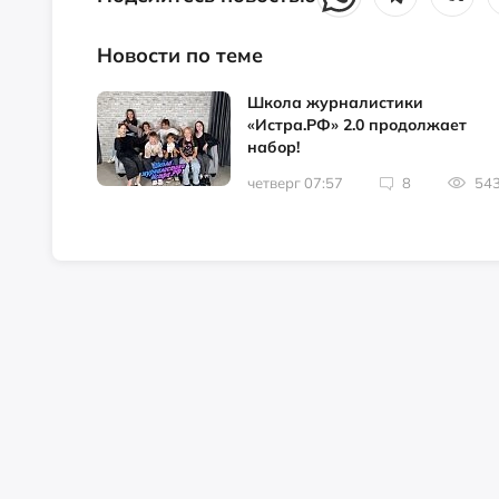
Новости по теме
Школа журналистики
«Истра.РФ» 2.0 продолжает
набор!
четверг 07:57
8
54