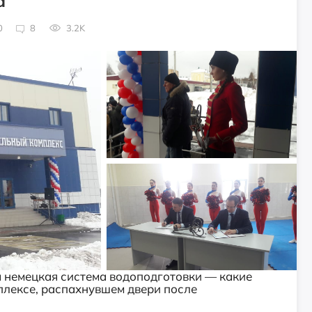
а
0
8
3.2K
 немецкая система водоподготовки — какие
плексе, распахнувшем двери после