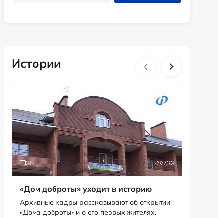
Истории
35
723
2
«Дом доброты» уходит в историю
Истори
фотог
Архивные кадры рассказывают об открытии
«Дома доброты» и о его первых жителях.
Музей «