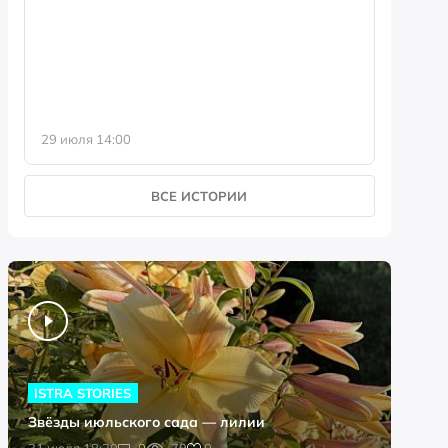
фотофо
29 июля 14:00
23 июля 
ВСЕ ИСТОРИИ
ISTRA STORIES
Звёзды июльского сада — лилии
0
31 июля 18:20
0
79