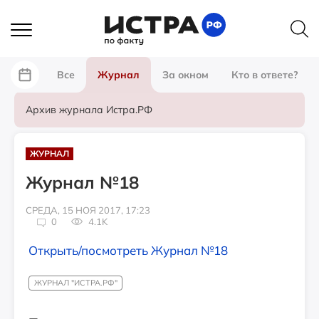
Все
Журнал
За окном
Кто в ответе?
Архив журнала Истра.РФ
ЖУРНАЛ
Журнал №18
СРЕДА, 15 НОЯ 2017, 17:23
0
4.1K
Открыть/посмотреть Журнал №18
ЖУРНАЛ "ИСТРА.РФ"