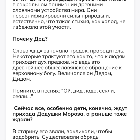
в сакральном понимании древними
славянами устройства мира. Они
персонифицировали силы природы и,
естественно, что такая стихия, как холод, не
избежала этой участи.
Почему Дед?
Слово «дiд» означало предок, прародитель.
Некоторые трактуют это как то, что к людям
приходит дух предков, но ведь это
древнейшее общеславянское обращение к
верховному богу. Величался он Дедом,
Дидом.
Помните, в песнях: "Ой, дид-ладо, сеяли,
сеяли..."
Сейчас все, особенно дети, конечно, ждут
прихода Дедушки Мороза, а раньше тоже
ждали?
В старину его звали, закликали, чтобы
задобрить. Существовали обряды