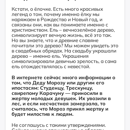
Кстати, о ёлочке. Есть много красивых
легенд о том, почему именно ёлку мы
наряжаем в Рождество и Новый год, и
связаны они, как вы понимаете именно с
христианством. Ель – вечнозелёное дерево,
символизирует вечную жизнь, всё это так.
Но вы знаете, что и древние славяне
почитали это дерево? Мы можем увидеть это
в свадебных обрядах. На свадьбу украшали
дерево – именно ель. Украшения
символизировали девичью зрелость, а сама
ель отождествлялась с невестой.
В интернете сейчас много информации о
том, что Деду Морозу или другим его
ипостасям: Студенцу, Трескунцу,
свирепому Карачуну — приносили в
жертву молодых девушек. Их увозили в
лес, и если несчастная замерзала, то
считалось, что Мороз принял жертву и
будет милостив к людям.
Не соглашусь с такими утверждениями.