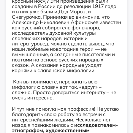
красный нос»)? Эти произведения были
созданы в России до революции 1917 года,
и в них уже были и Дед Мороз, и
Снегурочка. Принимая во внимание, что
Александр Николаевич Афанасьев известен
как русский собиратель фольклора,
исследователь духовной культуры
славянских народов, историк и
литературовед, можно сделать вывод, что
наши любимые новогодние герои — не
вымышленные, а созданные писателями и
поэтами на основе русских народных
сказок. А сказания народные уходят
корнями к славянской мифологии.
Как вы понимаете, перекопать всю
мифологию славян вот так, «вдруг» –
сложно. Просто довериться интернету – не
очень интересно.
И тут мне помогла моя профессия! Не устаю
благодарить свою работу за встречи с
интереснейшими людьми. Несколько лет
назад я познакомилась с
исследователем-
этнографом, художественным