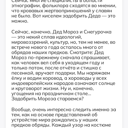
Сейчас многие специалисты в области
этнографии, фольклора сходятся во мнении,
что кровавых жертвоприношений у славян
не было. Вот киселем задобрить Деда — это
можно.
Сейчас, конечно, Дед Мороз и Снегурочка
— это некий сплав идеологий,
мировоззрений, культур, но, тем не менее, во
встрече нового года осталось много от
обрядов наших предков. Смотрите: Дед
Мороз по-прежнему сначала спрашивает,
как человек вел себя в уходящем году и
только потом, после отчёта и стишка с
песенкой, вручает подарки. Мы наряжаем
ёлку и водим хоровод, а хороводы у всех
индоевропейских народов означают солнце
и круговорот жизни. Ну и, конечно,
угощения на праздничном столе...
Задобрить Мороза стараемся?
Вообще, очень интересно следить именно за
тем, как на основе представлений об
устройстве мира рождались у наших
предков обряды. Каждый узор на костюме