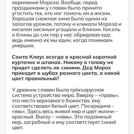
кормления Мороза. Вообще, перед
праздниками у славян было принято
угостить тех, кто мог помочь им в жизни.
Хорошая снежная зима была одним из
залогов урожая, потому и кликали Мороза и
киселем овсяным угощали и блином. Кисель
и блины до сих пор у нас обрядовая еда,
ведь именно их мы едим, когда поминаем
умерших.
Санта Клаус всегда в красной короткой
курточке и штанах. Никому в голову не
придет сделать их синими. Дед Мороз
приходит в шубах разного цвета, а какой
цвет правильный?
У древних славян была трёхъярусная
система устройства мира. Вверху – «правь»,
это место верховного божества, ему
соответствовал белый цвет. Посередине –
«явь». Здесь весь живой мир и цвет жизни –
красный. Внизу – «навь». Это подземный
мир, загробный и ему соответствует синий
цвет.