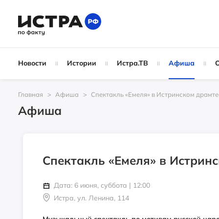
Новости
Истории
Истра.ТВ
Афиша
Главная
Афиша
Спектакль «Емеля» в Истринском драмте
Афиша
Спектакль «Емеля» в Истрин
Дата: 6 июня, суббота | 12:00
Истра, ул. Ленина, 114
Музыкальный спектакль по мотивам русской наро