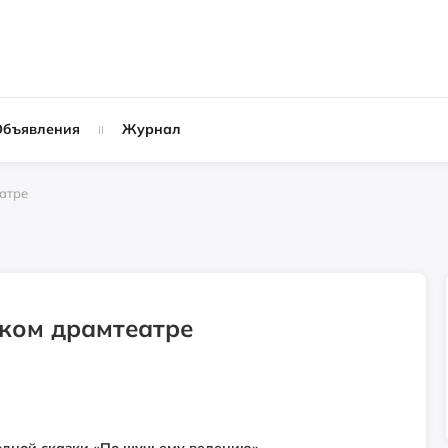
Объявления
Журнал
атре
ском драмтеатре
дной сказки «По щучьему велению».