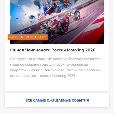
МАССОВЫЕ РАЗВЛЕЧЕНИЯ
МАС
Финал Чемпионата России Motoring 2026
«Ш
об
9 августа на автодроме Moscow Raceway состоится
главное событие года для всех поклонников
12
скорости — финал Чемпионата России по шоссейно-
еж
кольцевым мотогонкам Motoring 2026.
ВСЕ САМЫЕ ОЖИДАЕМЫЕ СОБЫТИЯ