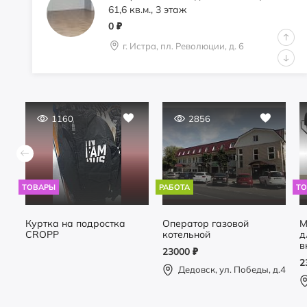
61,6 кв.м., 3 этаж
0
₽
г. Истра, пл. Революции, д. 6
Сдам 21,0 кв.м. под кондитерскую,
перкарню
1160
2856
0
₽
город Истра, пл. Революции, д. 6
ТОВАРЫ
РАБОТА
Т
Офис рядом с городом
Куртка на подростка
Оператор газовой
М
1000
₽
CROPP
котельной
д
г.о.Истра, пос.Северный,
в
23000
₽
ул.Шоссейная, 14А
2
Дедовск, ул. Победы, д.4