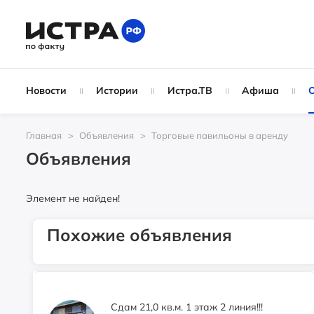
Истра, ул.Адасько,4, ТЦ "НТМ"
Свободного назначения помещение
Новости
Истории
Истра.ТВ
Афиша
1400
₽
Истра, ул.Адасько, 4 (бывшая
аптека)
Главная
Объявления
Торговые павильоны в аренду
Объявления
Аренда 76.8 м2 2 этаж вход с
Элемент не найден!
Волоколамского шоссе
0
₽
Похожие объявления
г. Истра, пл. Революции, д. 6
Сдам 21,0 кв.м. 1 этаж 2 линия!!!