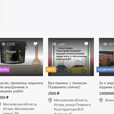
1155
1397
47
ОВАРЫ
АВТО
НЕДВИЖИ
асла, пропитки, морилки
Без паники, с полисом.
2х к вар
ля внутренних и
Позвоните сейчас!
лоджии 
нешних работ
2500
₽
130000
350
₽
Московская область,
Зеле
Московская область,
Истра, улица Главного
Истра, Московская
Конструктора В.И.
улица, 56
Адасько, 9