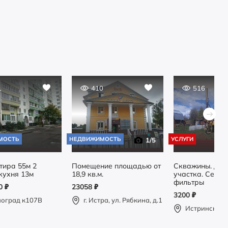
1
410
516
МОСТЬ
НЕДВИЖИМОСТЬ
УСЛУГИ
1
/5
тира 55м 2
Помещение площадью от
Скважины. Др
кухня 13м
18,9 кв.м.
участка. Септик
фильтры
00
₽
23058
₽
3200
₽
ноград к107В
г. Истра, ул. Рябкина, д.1
Истринский 