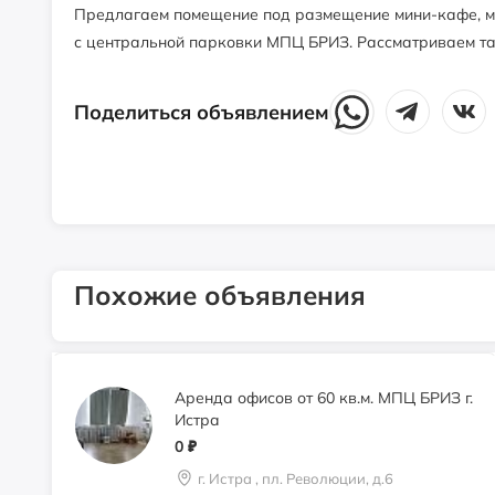
Предлагаем помещение под размещение мини-кафе, мин
с центральной парковки МПЦ БРИЗ. Рассматриваем та
Аренда 76.8 м2 2 этаж вход с
Волоколамского шоссе
0
₽
Поделиться объявлением
г. Истра, пл. Революции, д. 6
Сдам 21,0 кв.м. 1 этаж 2 линия!!!
0
₽
Похожие объявления
г. Истра, пл. Революции, д. 6
Аренда офисов от 60 кв.м. МПЦ БРИЗ г.
Истра
0
₽
г. Истра , пл. Революции, д.6