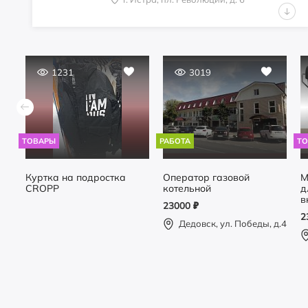
Офис рядом с городом
1000
₽
1231
3019
г.о.Истра, пос.Северный,
ул.Шоссейная, 14А
ТОВАРЫ
РАБОТА
Т
Офис 61,6м2 3 этаж Офисный центр
Куртка на подростка
Оператор газовой
М
0
₽
CROPP
котельной
д
в
г. Истра, пл. Революции, д.6
23000
₽
2
Дедовск, ул. Победы, д.4
Помещение 90 кв.м в аренду
1000
₽