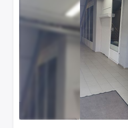
Свободного назначения помещение
1400
₽
Истра, ул.Адасько, 4 (бывшая
аптека)