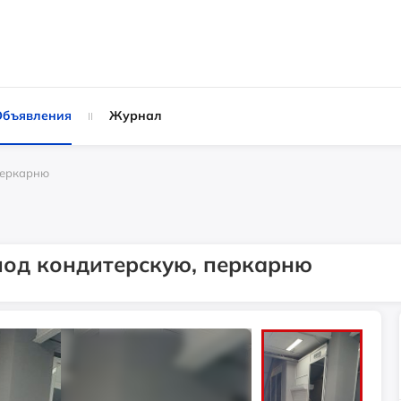
Объявления
Журнал
 перкарню
. под кондитерскую, перкарню