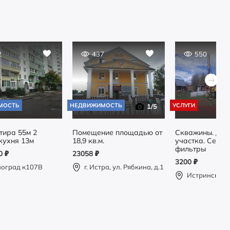
2
437
550
МОСТЬ
НЕДВИЖИМОСТЬ
УСЛУГИ
1
/5
тира 55м 2
Помещение площадью от
Скважины. Др
кухня 13м
18,9 кв.м.
участка. Септик
фильтры
00
₽
23058
₽
3200
₽
ноград к107В
г. Истра, ул. Рябкина, д.1
Истринский 