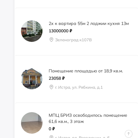
2х к вартира 55м 2 лоджии кухня 13м
13000000
₽
Зеленоград к107В
Помещение площадью от 18,9 кв.м.
23058
₽
г. Истра, ул. Рябкина, д.1
МПЦ БРИЗ освободилось помещение
61,6 кв.м., 3 этаж
0
₽
г. Истра, пл. Революции, д. 6