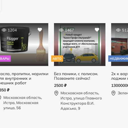
1204
1467
51
ОВАРЫ
АВТО
НЕДВИЖИ
асла, пропитки, морилки
Без паники, с полисом.
2х к вар
ля внутренних и
Позвоните сейчас!
лоджии 
нешних работ
2500
₽
130000
350
₽
Московская область,
Зеле
Московская область,
Истра, улица Главного
Истра, Московская
Конструктора В.И.
улица, 56
Адасько, 9