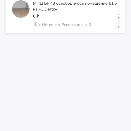
МПЦ БРИЗ освободилось помещение 61,6
кв.м., 3 этаж
0
₽
г. Истра, пл. Революции, д. 6
Сдам 21,0 кв.м. под кондитерскую,
перкарню
0
₽
город Истра, пл. Революции, д. 6
Офис рядом с городом
1000
₽
г.о.Истра, пос.Северный, ул.Шоссейная,
14А
Офис 61,6м2 3 этаж Офисный центр
0
₽