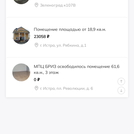
Зеленоград к107В
Помещение площадью от 18,9 кв.м.
23058
₽
г. Истра, ул. Рябкина, д.1
МПЦ БРИЗ освободилось помещение 61,6
кв.м., 3 этаж
0
₽
г. Истра, пл. Революции, д. 6
Сдам 21,0 кв.м. под кондитерскую,
перкарню
0
₽
город Истра, пл. Революции, д. 6