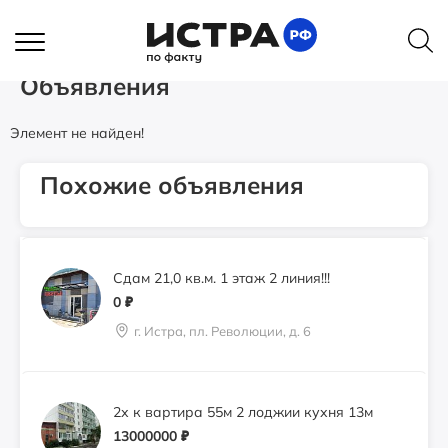
Свободного назначения помещение
Главная
Объявления
1400
₽
Сдам дом для рабочих в г. Истра МО
Истра, ул.Адасько, 4 (бывшая аптека)
Объявления
Элемент не найден!
Аренда 76.8 м2 2 этаж вход с
Волоколамского шоссе
0
₽
Похожие объявления
г. Истра, пл. Революции, д. 6
Сдам 21,0 кв.м. 1 этаж 2 линия!!!
0
₽
г. Истра, пл. Революции, д. 6
2х к вартира 55м 2 лоджии кухня 13м
13000000
₽