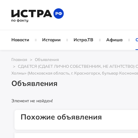
Помещение 90 кв.м в аренду
1000
₽
Истра, ул.Адасько,4, ТЦ "НТМ"
Новости
Истории
Истра.ТВ
Афиша
Свободного назначения помещение
1400
₽
Главная
Объявления
СДАЕТСЯ (СДАЕТ ЛИЧНО СОБСТВЕННИК, НЕ АГЕНТСТВО) С 01
Истра, ул.Адасько, 4 (бывшая
аптека)
Холмы» (Московская область, г. Красногорск, бульвар Космонавто
Объявления
Аренда 76.8 м2 2 этаж вход с
Элемент не найден!
Волоколамского шоссе
0
₽
Похожие объявления
г. Истра, пл. Революции, д. 6