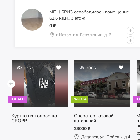
МПЦ БРИЗ освободилось помещение
61,6 кв.м., 3 этаж
0
₽
г. Истра, пл. Революции, д. 6
Сдам 21,0 кв.м. под кондитерскую,
перкарню
1253
3066
0
₽
город Истра, пл. Революции, д. 6
ТОВАРЫ
РАБОТА
Т
Офис рядом с городом
Куртка на подростка
Оператор газовой
М
1000
₽
CROPP
котельной
д
г.о.Истра, пос.Северный,
в
23000
₽
ул.Шоссейная, 14А
2
Дедовск, ул. Победы, д.4