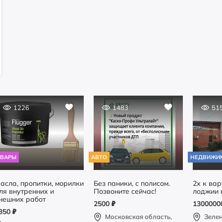
1226
1483
51
ОВАРЫ
АВТО
НЕДВИЖИ
асла, пропитки, морилки
Без паники, с полисом.
2х к вар
ля внутренних и
Позвоните сейчас!
лоджии 
нешних работ
2500
₽
130000
350
₽
Московская область,
Зеле