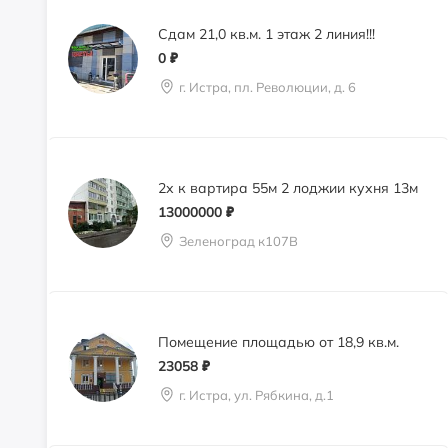
Сдам 21,0 кв.м. 1 этаж 2 линия!!!
0
₽
г. Истра, пл. Революции, д. 6
2х к вартира 55м 2 лоджии кухня 13м
13000000
₽
Зеленоград к107В
Помещение площадью от 18,9 кв.м.
23058
₽
г. Истра, ул. Рябкина, д.1