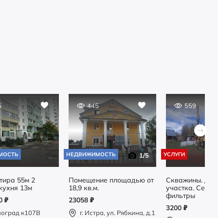
5
445
559
МОСТЬ
НЕДВИЖИМОСТЬ
УСЛУГИ
1
/5
тира 55м 2
Помещение площадью от
Скважины. Др
кухня 13м
18,9 кв.м.
участка. Септик
фильтры
00
₽
23058
₽
3200
₽
ноград к107В
г. Истра, ул. Рябкина, д.1