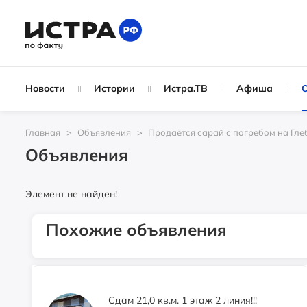
Истра, ул.Адасько,4, ТЦ "НТМ"
Свободного назначения помещение
Новости
Истории
Истра.ТВ
Афиша
1400
₽
Истра, ул.Адасько, 4 (бывшая
аптека)
Главная
Объявления
Продаётся сарай с погребом на Гле
Объявления
Аренда 76.8 м2 2 этаж вход с
Элемент не найден!
Волоколамского шоссе
0
₽
Похожие объявления
г. Истра, пл. Революции, д. 6
Сдам 21,0 кв.м. 1 этаж 2 линия!!!