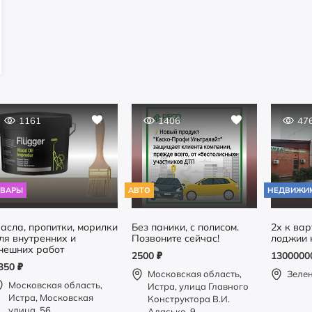
1161
1406
47
ОВАРЫ
АВТО
НЕДВИЖИ
асла, пропитки, морилки
Без паники, с полисом.
2х к вар
ля внутренних и
Позвоните сейчас!
лоджии 
нешних работ
2500
₽
130000
350
₽
Московская область,
Зеле
Московская область,
Истра, улица Главного
Истра, Московская
Конструктора В.И.
улица, 56
Адасько, 9