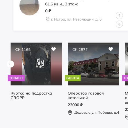
61,6 кв.м., 3 этаж
0
₽
г. Истра, пл. Революции, д. 6
Сдам 21,0 кв.м. под кондитерскую,
перкарню
1169
2877
0
₽
город Истра, пл. Революции, д. 6
ТОВАРЫ
РАБОТА
Т
Офис рядом с городом
Куртка на подростка
Оператор газовой
М
1000
₽
CROPP
котельной
д
г.о.Истра, пос.Северный,
в
23000
₽
ул.Шоссейная, 14А
2
Дедовск, ул. Победы, д.4