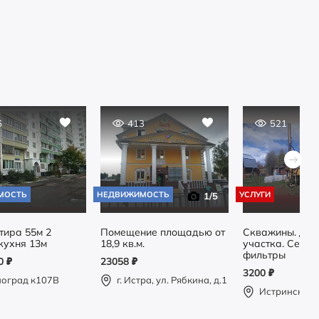
6
413
521
МОСТЬ
НЕДВИЖИМОСТЬ
УСЛУГИ
1
/5
тира 55м 2
Помещение площадью от
Скважины. Др
кухня 13м
18,9 кв.м.
участка. Септик
фильтры
00
₽
23058
₽
3200
₽
ноград к107В
г. Истра, ул. Рябкина, д.1
Истринский 