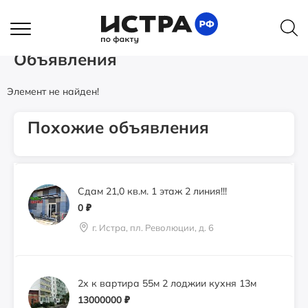
Свободного назначения помещение
Главная
Объявления
1400
₽
Продается дача в СНТ Мичуринец п.Первомайский
Истра, ул.Адасько, 4 (бывшая аптека)
Объявления
Элемент не найден!
Аренда 76.8 м2 2 этаж вход с
Волоколамского шоссе
0
₽
Похожие объявления
г. Истра, пл. Революции, д. 6
Сдам 21,0 кв.м. 1 этаж 2 линия!!!
0
₽
г. Истра, пл. Революции, д. 6
2х к вартира 55м 2 лоджии кухня 13м
13000000
₽