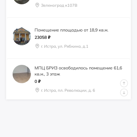
Зеленоград к107В
Помещение площадью от 18,9 кв.м.
23058
₽
г. Истра, ул. Рябкина, д.1
МПЦ БРИЗ освободилось помещение 61,6
кв.м., 3 этаж
0
₽
г. Истра, пл. Революции, д. 6
Сдам 21,0 кв.м. под кондитерскую,
перкарню
0
₽
город Истра, пл. Революции, д. 6