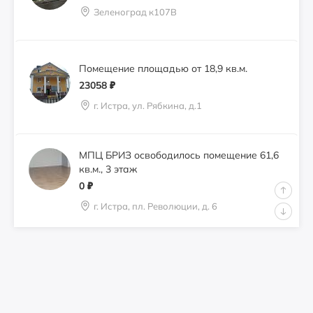
Зеленоград к107В
Помещение площадью от 18,9 кв.м.
23058
₽
г. Истра, ул. Рябкина, д.1
МПЦ БРИЗ освободилось помещение 61,6
кв.м., 3 этаж
0
₽
г. Истра, пл. Революции, д. 6
Сдам 21,0 кв.м. под кондитерскую,
перкарню
0
₽
город Истра, пл. Революции, д. 6