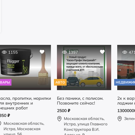
1155
1397
47
ОВАРЫ
АВТО
НЕДВИЖИ
асла, пропитки, морилки
Без паники, с полисом.
2х к вар
ля внутренних и
Позвоните сейчас!
лоджии 
нешних работ
2500
₽
130000
350
₽
Московская область,
Зеле
Московская область,
Истра, улица Главного
Истра, Московская
Конструктора В.И.
улица, 56
Адасько, 9