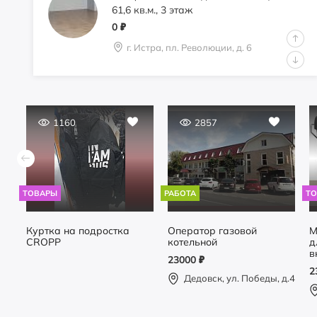
61,6 кв.м., 3 этаж
0
₽
г. Истра, пл. Революции, д. 6
Сдам 21,0 кв.м. под кондитерскую,
перкарню
1160
2857
0
₽
город Истра, пл. Революции, д. 6
ТОВАРЫ
РАБОТА
Т
Офис рядом с городом
Куртка на подростка
Оператор газовой
М
1000
₽
CROPP
котельной
д
г.о.Истра, пос.Северный,
в
23000
₽
ул.Шоссейная, 14А
2
Дедовск, ул. Победы, д.4