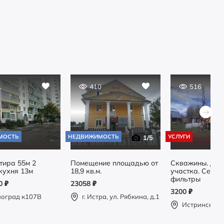
1
410
516
МОСТЬ
НЕДВИЖИМОСТЬ
УСЛУГИ
1
/5
тира 55м 2
Помещение площадью от
Скважины. Др
кухня 13м
18,9 кв.м.
участка. Септик
фильтры
00
₽
23058
₽
3200
₽
ноград к107В
г. Истра, ул. Рябкина, д.1
Истринский 