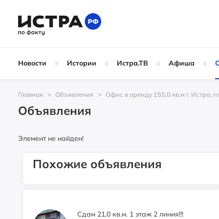
Истра, ул.Адасько,4, ТЦ "НТМ"
Свободного назначения помещение
Новости
Истории
Истра.ТВ
Афиша
1400
₽
Истра, ул.Адасько, 4 (бывшая
аптека)
Главная
Объявления
Офис в аренду 155,0 кв.м г. Истра, п
Объявления
Аренда 76.8 м2 2 этаж вход с
Элемент не найден!
Волоколамского шоссе
0
₽
Похожие объявления
г. Истра, пл. Революции, д. 6
Сдам 21,0 кв.м. 1 этаж 2 линия!!!