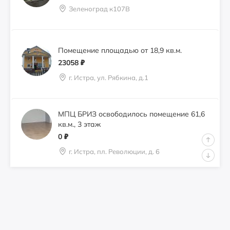
Зеленоград к107В
Помещение площадью от 18,9 кв.м.
23058
₽
г. Истра, ул. Рябкина, д.1
МПЦ БРИЗ освободилось помещение 61,6
кв.м., 3 этаж
0
₽
г. Истра, пл. Революции, д. 6
Сдам 21,0 кв.м. под кондитерскую,
перкарню
0
₽
город Истра, пл. Революции, д. 6