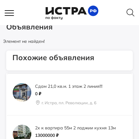
Свободного назначения помещение
Главная
Объявления
1400
₽
Купите земельный участок и постройте себе дом мечты
Истра, ул.Адасько, 4 (бывшая аптека)
Объявления
Элемент не найден!
Аренда 76.8 м2 2 этаж вход с
Волоколамского шоссе
0
₽
Похожие объявления
г. Истра, пл. Революции, д. 6
Сдам 21,0 кв.м. 1 этаж 2 линия!!!
0
₽
г. Истра, пл. Революции, д. 6
2х к вартира 55м 2 лоджии кухня 13м
13000000
₽