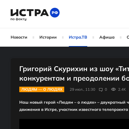
Новости
Истории
Истра.ТВ
Афиша
Григорий Скурихин из шоу «Ти
конкурентам и преодолении бо
ЛЮДЯМ — О ЛЮДЯХ
29 июл., 11:30
0
2.4K
Наш новый герой «Людям – о людях» – двукратный ч
движения в Истре, участник известного телепроекта