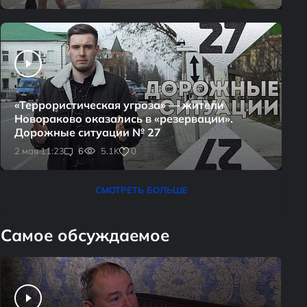
«Террористическая угроза» — жители
Новораково оказались в «резервации».
Дорожные ситуации № 27
0
2 мая 11:23
6
5.1K
СМОТРЕТЬ БОЛЬШЕ
Самое обсуждаемое