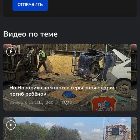
ОТПРАВИТЬ
Видео по теме
На Новорижском шоссе серьёзная авария:
погиб ребёнок
0
31 марта 13:15
0
7.4K