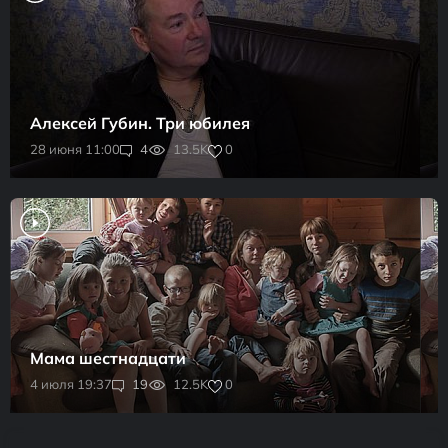
Алексей Губин. Три юбилея
0
28 июня 11:00
4
13.5K
Мама шестнадцати
0
4 июля 19:37
19
12.5K