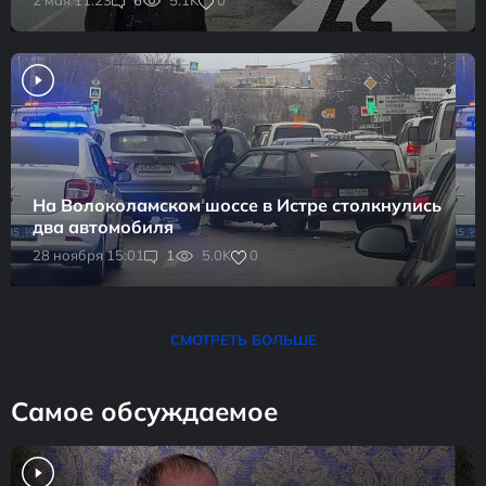
0
2 мая 11:23
6
5.1K
На Волоколамском шоссе в Истре столкнулись
два автомобиля
0
28 ноября 15:01
1
5.0K
СМОТРЕТЬ БОЛЬШЕ
Самое обсуждаемое