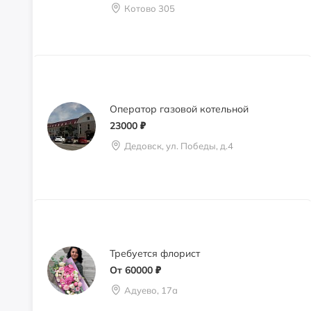
Котово 305
Оператор газовой котельной
23000
₽
Дедовск, ул. Победы, д.4
Требуется флорист
От 60000
₽
Адуево, 17а