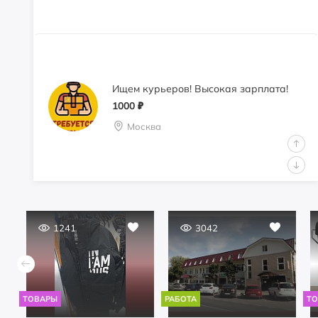
Ищем курьеров! Высокая зарплата!
1000
₽
Москва
1241
3042
Продам аптеку как готовый бизнес
990000
₽
Истринский район, пос.Северный,
ул.Шоссейная, 14А
ТОВАРЫ
РАБОТА
Т