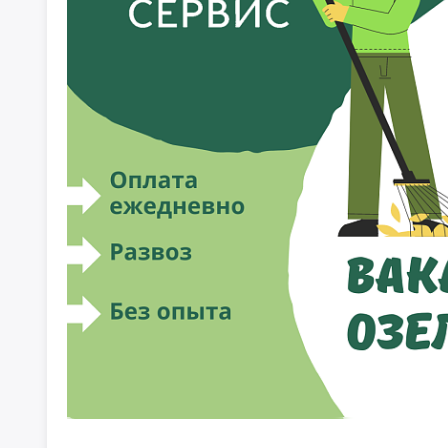
АО ИОЗ Углемаш требуется срочно
разнорабочий
0
₽
г. Истра. пл. Революции, д. 6
Ищу на пару раз в неделю помощника
по уходу за цветами
40000
₽