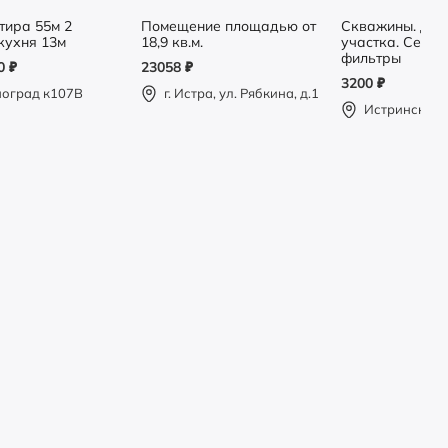
тира 55м 2
Помещение площадью от
Скважины. Др
кухня 13м
18,9 кв.м.
участка. Септик
фильтры
00
₽
23058
₽
3200
₽
ноград к107В
г. Истра, ул. Рябкина, д.1
Истринский 