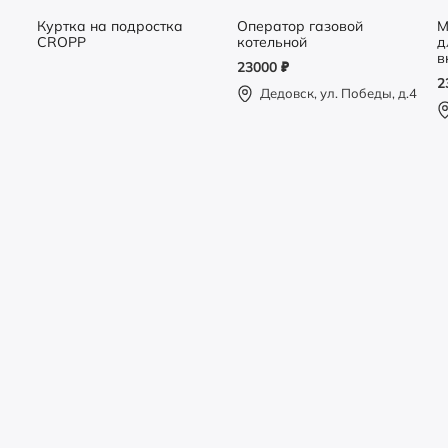
Куртка на подростка
Оператор газовой
М
CROPP
котельной
д
в
23000
₽
2
Водитель категории C
Дедовск, ул. Победы, д.4
210000
₽
Московская область,
муниципальный округ Истра
Готовый бизнес: АПТЕКА
999000
₽
Истринский район, пос.Северный,
ул.Шоссейная, 14А