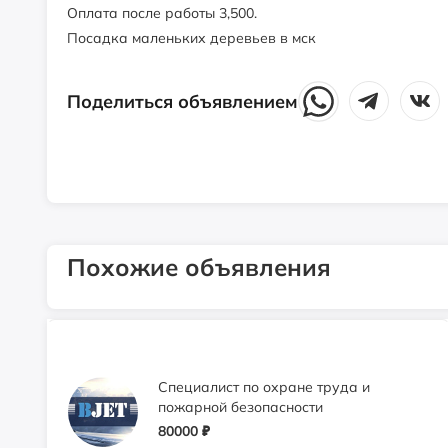
Оплата после работы 3,500.
Московская область,
муниципальный округ Истра,
Посадка маленьких деревьев в мск
территориальный отдел
Ермолинское
Поделиться объявлением
Аптека: готовый бизнес
1075000
₽
Московская область,
муниципальный округ Истра,
посёлок Северный, Шоссейная
Похожие объявления
улица, 14А
Специалист по охране труда и
пожарной безопасности
80000
₽