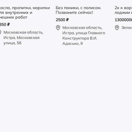
асла, пропитки, морилки
Без паники, с полисом.
2х к вар
ля внутренних и
Позвоните сейчас!
лоджии 
нешних работ
2500
₽
130000
350
₽
Московская область,
Зеле
Московская область,
Истра, улица Главного
Истра, Московская
Конструктора В.И.
улица, 56
Адасько, 9