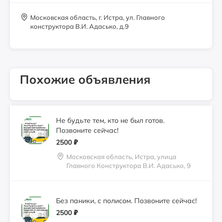
Московская область, Истра, улица
Email: esn@ieosago.com
Главного Конструктора В.И. Адасько, 9
Московская область, г. Истра, ул. Главного
конструктора В.И. Адасько, д.9
Продается ГАЗ 3302
800000
₽
Похожие объявления
истра
Не будьте тем, кто не был готов.
Позвоните сейчас!
2500
₽
Московская область, Истра, улица
Главного Конструктора В.И. Адасько, 9
Без паники, с полисом. Позвоните сейчас!
2500
₽