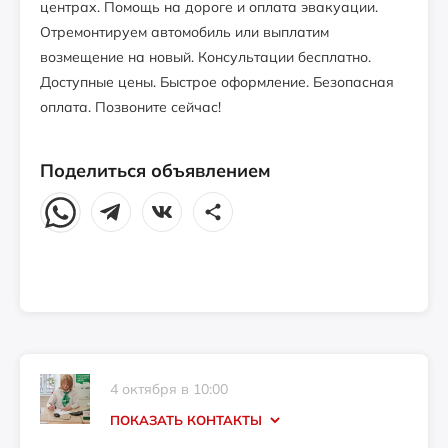
центрах. Помощь на дороге и оплата эвакуации.
Отремонтируем автомобиль или выплатим
возмещение на новый. Консультации бесплатно.
Доступные цены. Быстрое оформление. Безопасная
оплата. Позвоните сейчас!
Поделиться объявлением
Уверенность в своей защите. Позвоните
сейчас!
2500
₽
Московская область, Истра, улица
Главного Конструктора В.И. Адасько, 9
Всякое случается на дороге... Позвоните
4 октября в 10:00
сейчас!
ПОКАЗАТЬ КОНТАКТЫ
2500
₽
Телефон: +7 (925) 308-8956